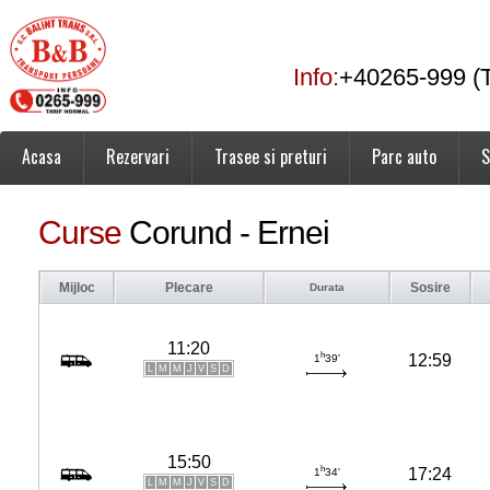
Info:
+40265-999 (T
Acasa
Rezervari
Trasee si preturi
Parc auto
S
Curse
Corund - Ernei
Mijloc
Plecare
Sosire
Durata
11:20
h
12:59
1
39'
L
M
M
J
V
S
D
15:50
h
17:24
1
34'
L
M
M
J
V
S
D