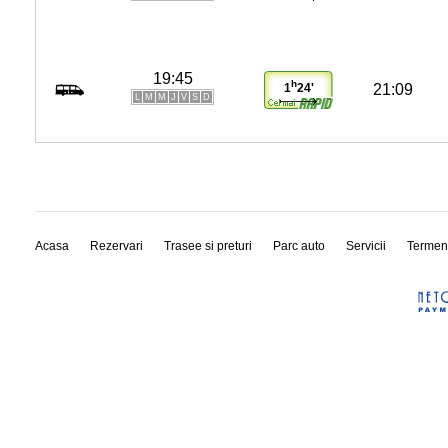
19:45
h
21:09
1
24'
L
M
M
J
V
S
D
Acasa
Rezervari
Trasee si preturi
Parc auto
Servicii
Termen