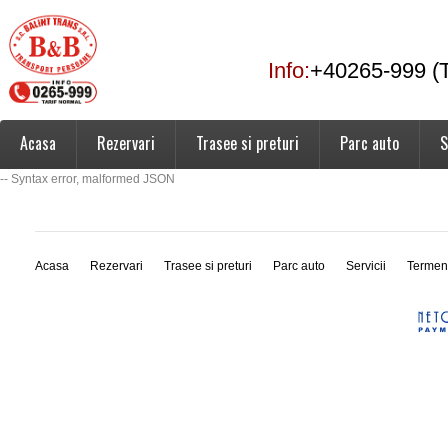
Info:
+40265-999 (T
Acasa
Rezervari
Trasee si preturi
Parc auto
S
-- Syntax error, malformed JSON
Acasa
Rezervari
Trasee si preturi
Parc auto
Servicii
Termen