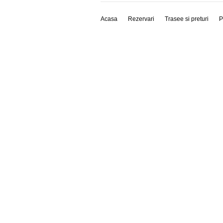
Acasa
Rezervari
Trasee si preturi
P