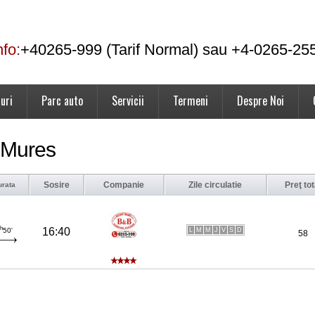
nfo:
+40265-999 (Tarif Normal) sau +4-0265-25
uri
Parc auto
Servicii
Termeni
Despre Noi
u Mures
Sosire
Companie
Zile circulatie
Preţ tot
urata
h
16:40
L
M
M
J
V
S
D
50'
58