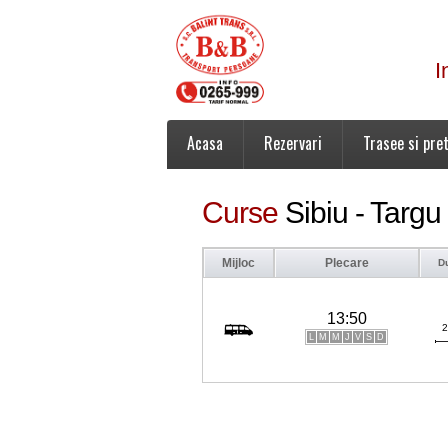
I
Acasa
Rezervari
Trasee si pret
Curse
Sibiu - Targ
Mijloc
Plecare
D
13:50
2
L
M
M
J
V
S
D