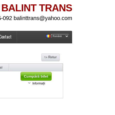
BALINT TRANS
5-092 balinttrans@yahoo.com
Contact
Retur
al
Cumpără bilet
Informații