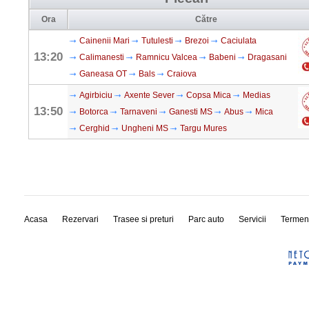
Ora
Către
Cainenii Mari
Tutulesti
Brezoi
Caciulata
13:20
Calimanesti
Ramnicu Valcea
Babeni
Dragasani
Ganeasa OT
Bals
Craiova
Agirbiciu
Axente Sever
Copsa Mica
Medias
13:50
Botorca
Tarnaveni
Ganesti MS
Abus
Mica
Cerghid
Ungheni MS
Targu Mures
Acasa
Rezervari
Trasee si preturi
Parc auto
Servicii
Termen