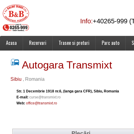
Info:
+40265-999 (T
Acasa
Rezervari
Trasee si preturi
Parc auto
S
Autogara Transmixt
Sibiu
, Romania
Str. 1 Decembrie 1918 nr.6, (langa gara CFR), Sibiu, Romania
E-mail:
curse@transmixt.ro
Web:
office@transmixt.ro
Plecări