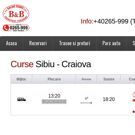
Info:
+40265-999 (T
Acasa
Rezervari
Trasee si preturi
Parc auto
S
Curse
Sibiu - Craiova
Mijloc
Plecare
Sosire
Co
Durata
13:20
h
18:20
5
L
M
M
J
V
S
D