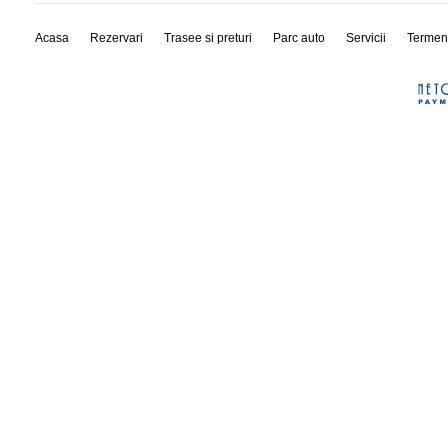
Acasa
Rezervari
Trasee si preturi
Parc auto
Servicii
Termen