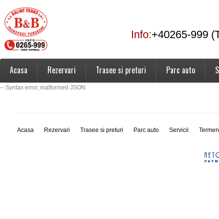
Info:
+40265-999 (T
Acasa
Rezervari
Trasee si preturi
Parc auto
S
-- Syntax error, malformed JSON
Acasa
Rezervari
Trasee si preturi
Parc auto
Servicii
Termen