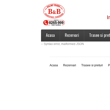
I
Acasa
Rezervari
Trasee si pret
-- Syntax error, malformed JSON
Acasa
Rezervari
Trasee si preturi
P