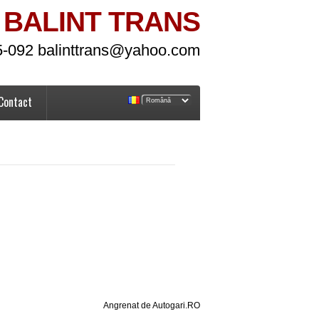
BALINT TRANS
5-092 balinttrans@yahoo.com
Contact
Angrenat de Autogari.RO