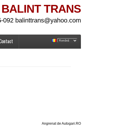
BALINT TRANS
5-092 balinttrans@yahoo.com
Contact
Angrenat de Autogari.RO