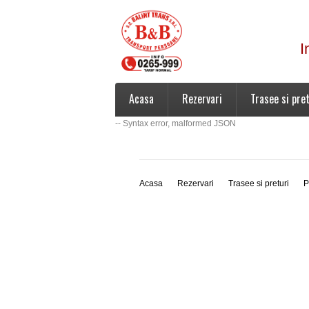
I
Acasa
Rezervari
Trasee si pret
-- Syntax error, malformed JSON
Acasa
Rezervari
Trasee si preturi
P