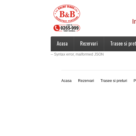
I
Acasa
Rezervari
Trasee si pret
-- Syntax error, malformed JSON
Acasa
Rezervari
Trasee si preturi
P