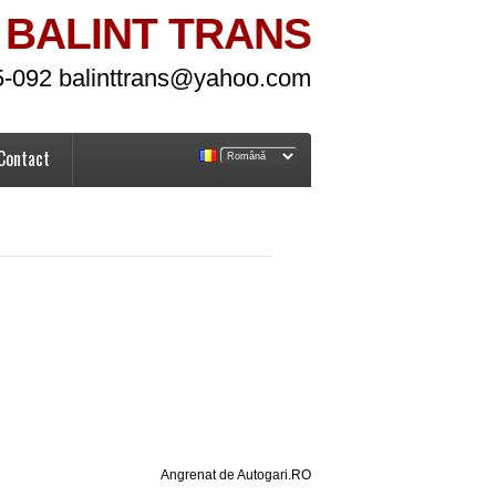
BALINT TRANS
5-092 balinttrans@yahoo.com
Contact
Angrenat de Autogari.RO