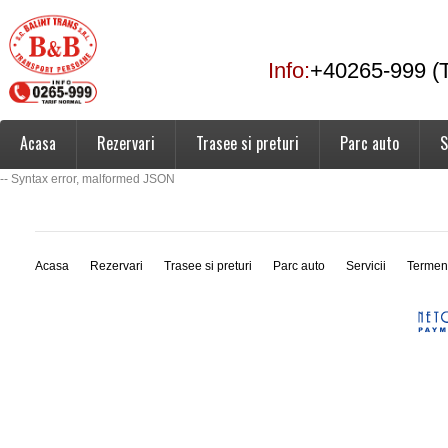
Info:
+40265-999 (T
Acasa
Rezervari
Trasee si preturi
Parc auto
S
-- Syntax error, malformed JSON
Acasa
Rezervari
Trasee si preturi
Parc auto
Servicii
Termen