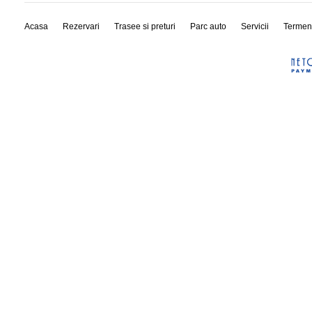
Acasa
Rezervari
Trasee si preturi
Parc auto
Servicii
Termen