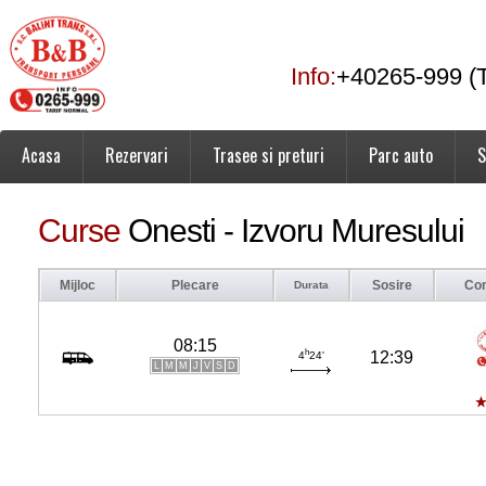
Info:
+40265-999 (T
Acasa
Rezervari
Trasee si preturi
Parc auto
S
Curse
Onesti - Izvoru Muresului
Mijloc
Plecare
Sosire
Co
Durata
08:15
h
12:39
4
24'
L
M
M
J
V
S
D