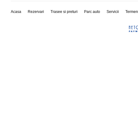
Acasa
Rezervari
Trasee si preturi
Parc auto
Servicii
Termen