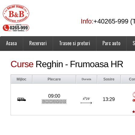
Info:
+40265-999 (T
Acasa
Rezervari
Trasee si preturi
Parc auto
S
Curse
Reghin - Frumoasa HR
Mijloc
Plecare
Sosire
Co
Durata
09:00
h
13:29
4
29'
L
M
M
J
V
S
D