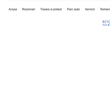
Acasa
Rezervari
Trasee si preturi
Parc auto
Servicii
Termen