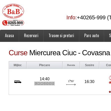
Info:
+40265-999 (T
Acasa
Rezervari
Trasee si preturi
Parc auto
S
Curse
Miercurea Ciuc - Covasna
Mijloc
Plecare
Sosire
Co
Durata
14:40
h
16:30
1
50'
L
M
M
J
V
S
D