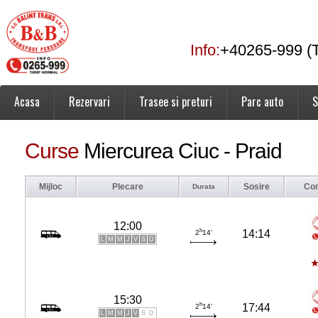
Info:
+40265-999 (T
Acasa
Rezervari
Trasee si preturi
Parc auto
S
Curse
Miercurea Ciuc - Praid
Mijloc
Plecare
Sosire
Co
Durata
12:00
h
14:14
2
14'
L
M
M
J
V
S
D
15:30
h
17:44
2
14'
L
M
M
J
V
S
D