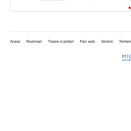
Acasa
Rezervari
Trasee si preturi
Parc auto
Servicii
Termen