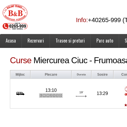
Info:
+40265-999 (T
Acasa
Rezervari
Trasee si preturi
Parc auto
S
Curse
Miercurea Ciuc - Frumoa
Mijloc
Plecare
Sosire
Co
Durata
13:10
19'
13:29
L
M
M
J
V
S
D