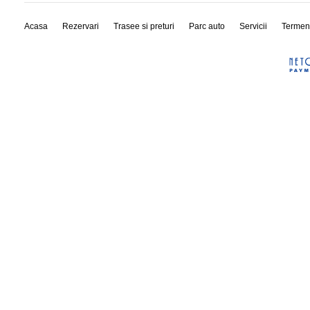
Acasa
Rezervari
Trasee si preturi
Parc auto
Servicii
Termen