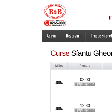
I
Acasa
Rezervari
Trasee si pret
Curse
Sfantu Gheo
Mijloc
Plecare
08:00
L
M
M
J
V
S
D
12:30
L
M
M
J
V
S
D