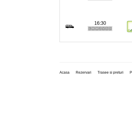
16:30
L
M
M
J
V
S
D
Acasa
Rezervari
Trasee si preturi
P