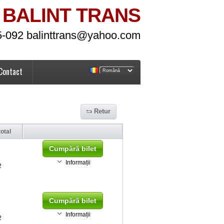
BALINT TRANS
5-092 balinttrans@yahoo.com
Contact
Retur
total
Cumpără bilet
Informații
2
Cumpără bilet
Informații
2