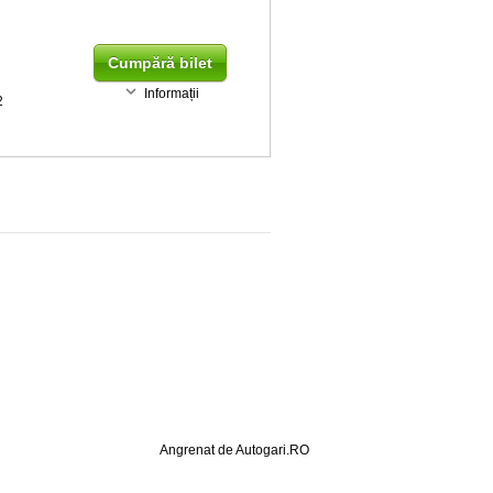
Cumpără bilet
Informații
2
Angrenat de Autogari.RO