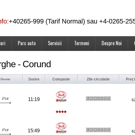
nfo:
+40265-999 (Tarif Normal) sau +4-0265-25
uri
Parc auto
Servicii
Termeni
Despre Noi
rghe - Corund
Sosire
Companie
Zile circulatie
Preţ 
Durata
h
11:19
L
M
M
J
V
S
D
3
19'
6
h
15:49
L
M
M
J
V
S
D
3
19'
6