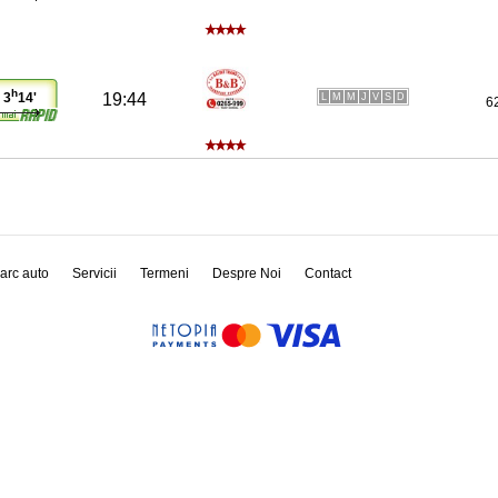
h
19:44
3
14'
L
M
M
J
V
S
D
6
arc auto
Servicii
Termeni
Despre Noi
Contact