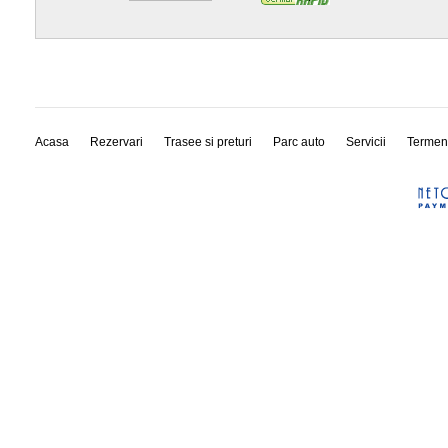
Acasa
Rezervari
Trasee si preturi
Parc auto
Servicii
Termen