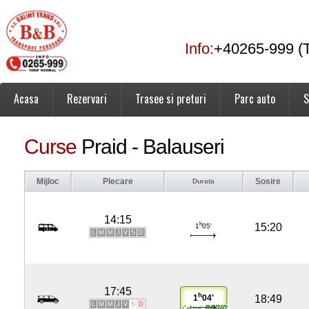
Info:
+40265-999 (T
Acasa
Rezervari
Trasee si preturi
Parc auto
S
Curse
Praid - Balauseri
Mijloc
Plecare
Sosire
Durata
14:15
h
15:20
1
05'
L
M
M
J
V
S
D
17:45
h
18:49
1
04'
L
M
M
J
V
S
D