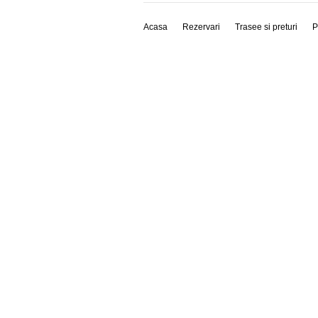
Acasa
Rezervari
Trasee si preturi
P