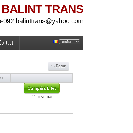
BALINT TRANS
5-092 balinttrans@yahoo.com
Contact
Retur
al
Cumpără bilet
Informații