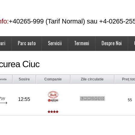
nfo:
+40265-999 (Tarif Normal) sau +4-0265-25
uri
Parc auto
Servicii
Termeni
Despre Noi
rcurea Ciuc
Sosire
Companie
Zile circulatie
Preţ tot
urata
h
12:55
L
M
M
J
V
S
D
25'
55