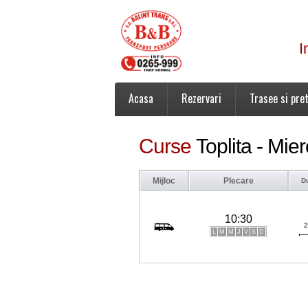
I
Acasa
Rezervari
Trasee si pret
Curse
Toplita - Mie
Mijloc
Plecare
D
10:30
2
L
M
M
J
V
S
D