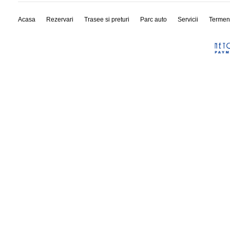
Acasa
Rezervari
Trasee si preturi
Parc auto
Servicii
Termen