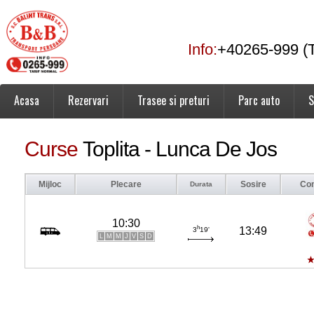
Info:
+40265-999 (T
Acasa
Rezervari
Trasee si preturi
Parc auto
S
Curse
Toplita - Lunca De Jos
Mijloc
Plecare
Sosire
Co
Durata
10:30
h
13:49
3
19'
L
M
M
J
V
S
D