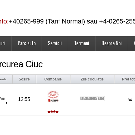
nfo:
+40265-999 (Tarif Normal) sau +4-0265-25
uri
Parc auto
Servicii
Termeni
Despre Noi
rcurea Ciuc
Sosire
Companie
Zile circulatie
Preţ tot
urata
h
12:55
L
M
M
J
V
S
D
55'
84