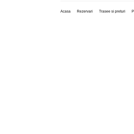
Acasa
Rezervari
Trasee si preturi
P