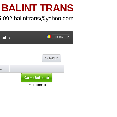
BALINT TRANS
5-092 balinttrans@yahoo.com
Contact
Retur
al
Cumpără bilet
Informații