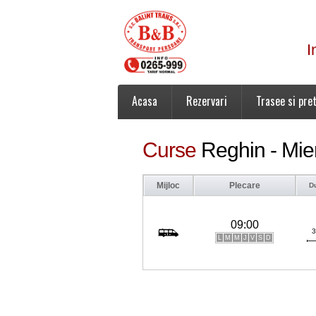
I
Acasa
Rezervari
Trasee si pret
Curse
Reghin - Mie
Mijloc
Plecare
D
09:00
3
L
M
M
J
V
S
D