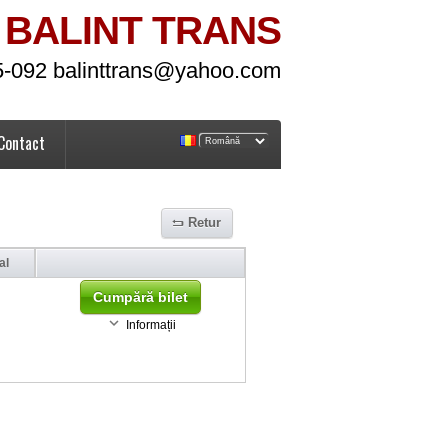
BALINT TRANS
5-092 balinttrans@yahoo.com
Contact
Retur
al
Cumpără bilet
Informații