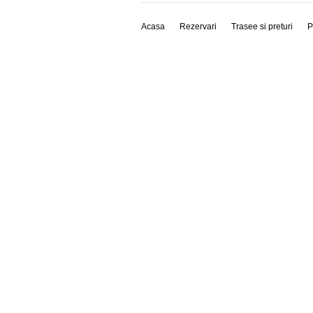
Acasa
Rezervari
Trasee si preturi
P