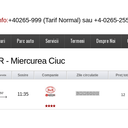
nfo:
+40265-999 (Tarif Normal) sau +4-0265-25
uri
Parc auto
Servicii
Termeni
Despre Noi
 - Miercurea Ciuc
Sosire
Companie
Zile circulatie
Preţ tot
urata
50'
11:35
L
M
M
J
V
S
D
12