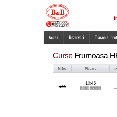
I
Acasa
Rezervari
Trasee si pret
Curse
Frumoasa HR
Mijloc
Plecare
D
10:45
L
M
M
J
V
S
D