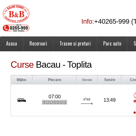
Info:
+40265-999 (T
Acasa
Rezervari
Trasee si preturi
Parc auto
S
Curse
Bacau - Toplita
Mijloc
Plecare
Sosire
Co
Durata
07:00
h
13:49
6
49'
L
M
M
J
V
S
D