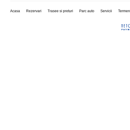
Acasa
Rezervari
Trasee si preturi
Parc auto
Servicii
Termen