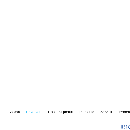
Acasa
Rezervari
Trasee si preturi
Parc auto
Servicii
Termen