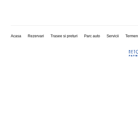
Acasa
Rezervari
Trasee si preturi
Parc auto
Servicii
Termen